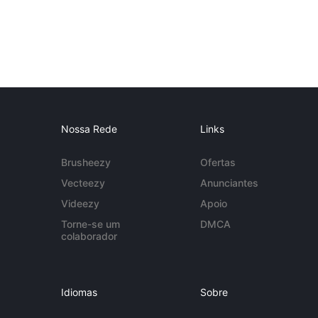
Nossa Rede
Links
Brusheezy
Ofertas
Vecteezy
Anunciantes
Videezy
Apoio
Torne-se um
DMCA
colaborador
Idiomas
Sobre