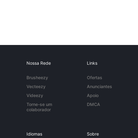
Nossa Rede
Links
Brusheezy
Ofertas
Vecteezy
Anunciantes
Videezy
Apoio
Torne-se um
DMCA
colaborador
Idiomas
Sobre