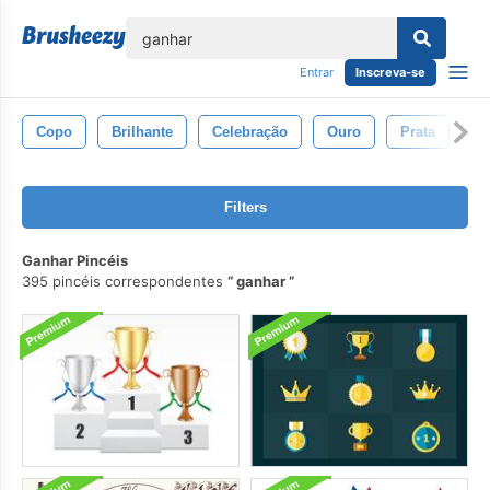
echar
Entrar
Inscreva-se
Copo
Brilhante
Celebração
Ouro
Prata
S
Filters
Ganhar Pincéis
395 pincéis correspondentes
ganhar