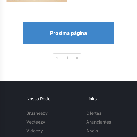
Próxima página
1
Nossa Rede
Links
Brusheezy
Ofertas
Vecteezy
Anunciantes
Videezy
Apoio