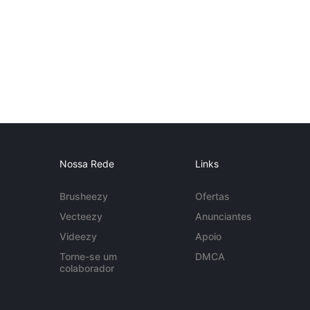
Nossa Rede
Links
Brusheezy
Ofertas
Vecteezy
Anunciantes
Videezy
Apoio
Torne-se um
DMCA
colaborador