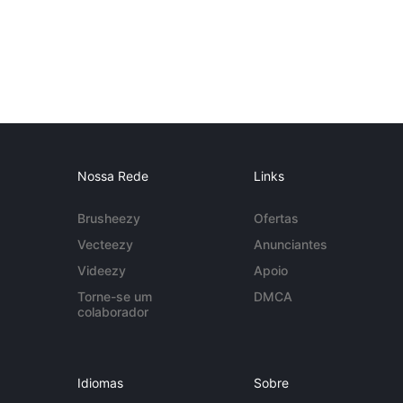
Nossa Rede
Links
Brusheezy
Ofertas
Vecteezy
Anunciantes
Videezy
Apoio
Torne-se um
DMCA
colaborador
Idiomas
Sobre