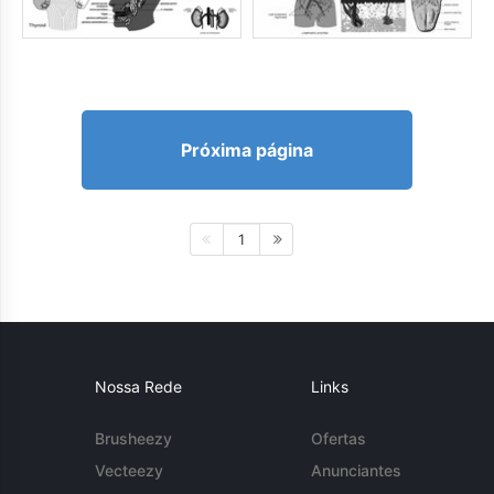
Próxima página
1
Nossa Rede
Links
Brusheezy
Ofertas
Vecteezy
Anunciantes