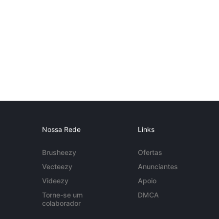
Nossa Rede
Links
Brusheezy
Ofertas
Vecteezy
Anunciantes
Videezy
Apoio
Torne-se um
DMCA
colaborador