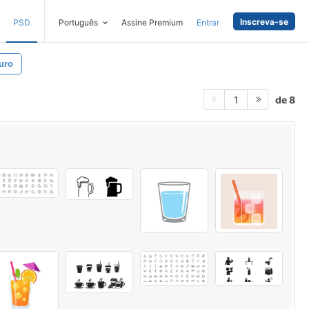
Inscreva-se
PSD
Português
Assine Premium
Entrar
uro
de 8
1