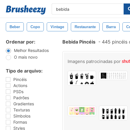
Beber
Copo
Vintage
Restaurante
Barra
C
Ordenar por:
Bebida Pincéis
-
445 pincéis
Melhor Resultados
O mais novo
Imagens patrocinadas por
Tipo de arquivo:
Pincéis
Actions
PSDs
Padrões
Gradientes
Texturas
Símbolos
Formas
Styles