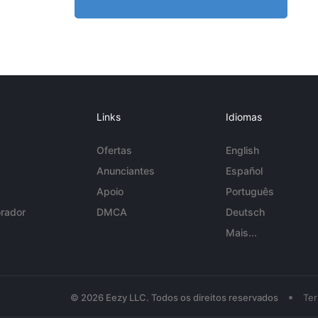
Links
Idiomas
Ofertas
English
Anunciantes
Español
Apoio
Português
rador
DMCA
Deutsch
Mais...
•
© 2026 Eezy LLC. Todos os direitos reservados
Te