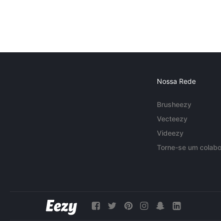
Nossa Rede
Brusheezy
Vecteezy
Videezy
Torne-se um colabo