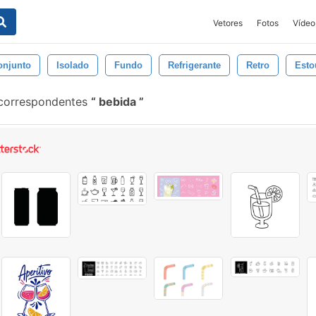
Vetores
Fotos
Vídeo
onjunto
Isolado
Fundo
Refrigerante
Retro
Esto
 correspondentes
bebida