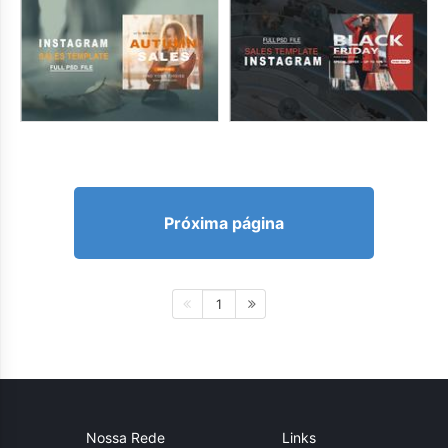
Próxima página
1
Nossa Rede
Links