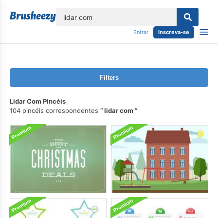
echar
Entrar
Inscreva-se
Filters
Lidar Com Pincéis
104 pincéis correspondentes
lidar com