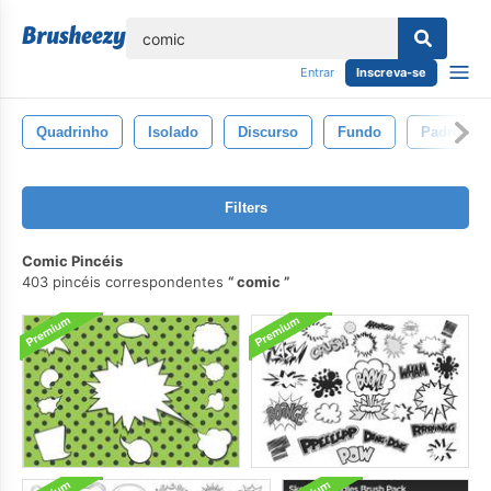
echar
Entrar
Inscreva-se
Quadrinho
Isolado
Discurso
Fundo
Padroniza
Filters
Comic Pincéis
403 pincéis correspondentes
comic