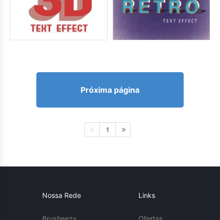
Próxima página
1
Nossa Rede
Links
Brusheezy
Ofertas