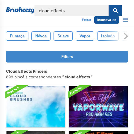
echar
Entrar
Inscreva-se
Fumaça
Névoa
Suave
Vapor
Isolado
Tril
Filters
Cloud Effects Pincéis
898 pincéis correspondentes
cloud effects