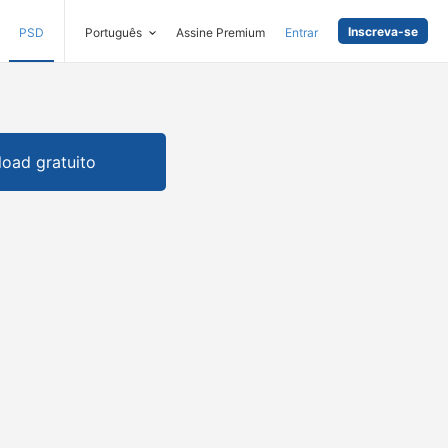
Inscreva-se
PSD
Português
Assine Premium
Entrar
oad gratuito