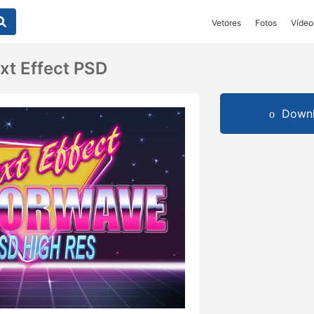
Vetores
Fotos
Vídeo
t Effect PSD
Downl