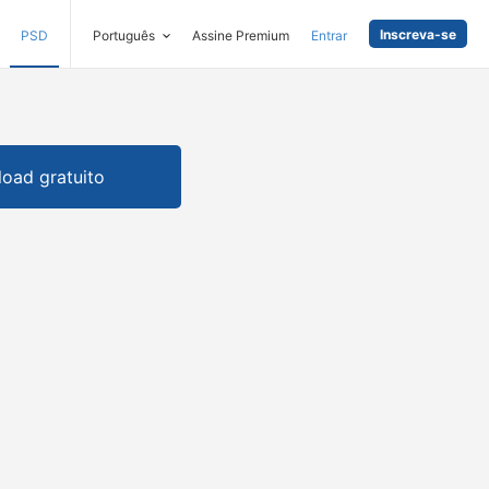
Inscreva-se
PSD
Português
Assine Premium
Entrar
oad gratuito