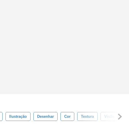
Ilustração
Desenhar
Cor
Textura
Visão
Po