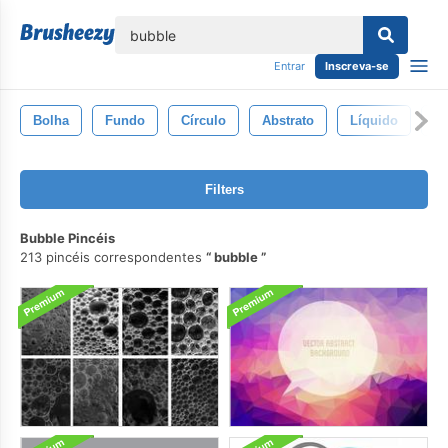
echar
Entrar
Inscreva-se
Bolha
Fundo
Círculo
Abstrato
Líquido
Br
Filters
Bubble Pincéis
213 pincéis correspondentes
bubble