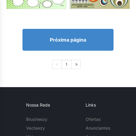
Próxima página
1
Nossa Rede
Links
Brusheezy
Ofertas
Vecteezy
Anunciantes