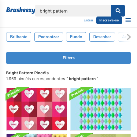
echar
Entrar
Inscreva-se
Brilhante
Padronizar
Fundo
Desenhar
Arte
Filters
Bright Pattern Pincéis
1.969 pincéis correspondentes
bright pattern