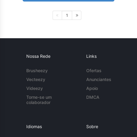
1
Nossa Rede
Links
Brusheezy
Ofertas
Vecteezy
Anunciantes
Videezy
Apoio
Torne-se um
DMCA
colaborador
Idiomas
Sobre