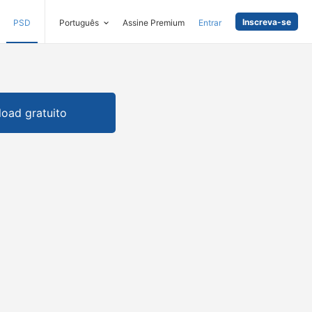
Inscreva-se
PSD
Português
Assine Premium
Entrar
oad gratuito