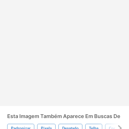
Esta Imagem Também Aparece Em Buscas De
Padronizar
Pixels
Desatado
Telha
Cor
C