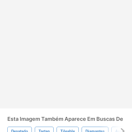
Esta Imagem Também Aparece Em Buscas De
Desatado
Tartan
Tileable
Diamantes
Argyle