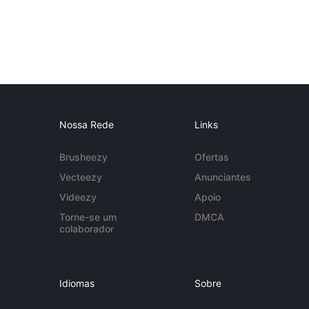
Nossa Rede
Links
Brusheezy
Ofertas
Vecteezy
Anunciantes
Videezy
Apoio
Torne-se um
DMCA
colaborador
Idiomas
Sobre