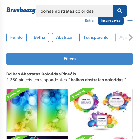
echar
Entrar
Inscreva-se
Fundo
Bolha
Abstrato
Transparente
Agua
Filters
Bolhas Abstratas Coloridas Pincéis
2.360 pincéis correspondentes
bolhas abstratas coloridas