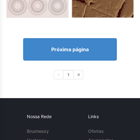
Próxima página
1
Nossa Rede
Links
Brusheezy
Ofertas