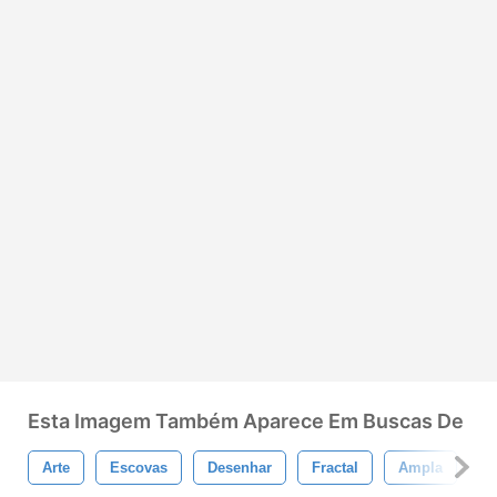
Esta Imagem Também Aparece Em Buscas De
Arte
Escovas
Desenhar
Fractal
Ampla
P