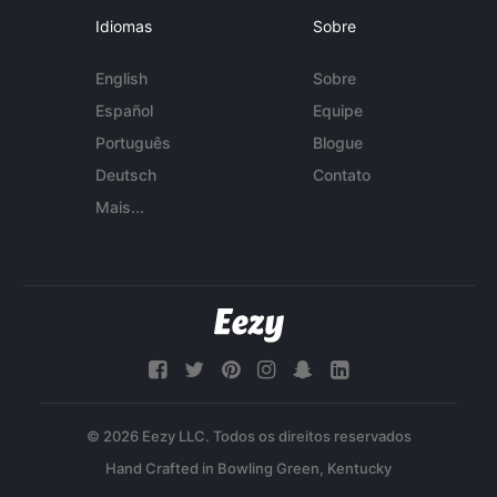
Idiomas
Sobre
English
Sobre
Español
Equipe
Português
Blogue
Deutsch
Contato
Mais...
© 2026 Eezy LLC. Todos os direitos reservados