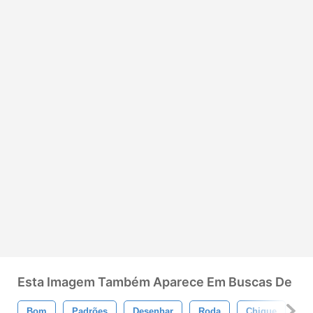
Esta Imagem Também Aparece Em Buscas De
Bom
Padrões
Desenhar
Roda
Chique
Di