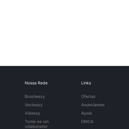
Nossa Rede
Links
Brusheezy
Ofertas
Vecteezy
Anunciantes
Videezy
Apoio
Torne-se um
DMCA
colaborador