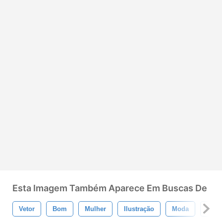
Esta Imagem Também Aparece Em Buscas De
Vetor
Bom
Mulher
Ilustração
Moda
Senh