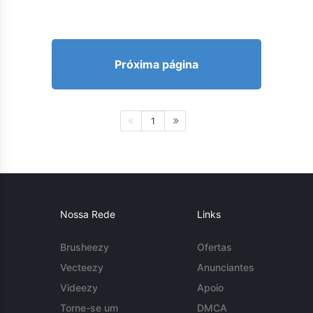
Próxima página
1
Nossa Rede
Links
Brusheezy
Ofertas
Vecteezy
Anunciantes
Videezy
Apoio
Torne-se um
DMCA