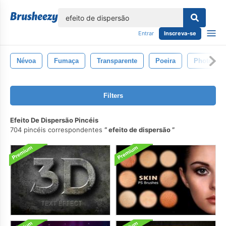
echar
Entrar
Inscreva-se
Névoa
Fumaça
Transparente
Poeira
Photosho
Filters
Efeito De Dispersão Pincéis
704 pincéis correspondentes
efeito de dispersão