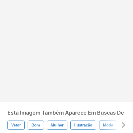
Esta Imagem Também Aparece Em Buscas De
Vetor
Bom
Mulher
Ilustração
Moda
Senh