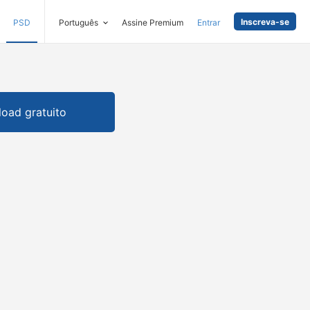
Inscreva-se
PSD
Português
Assine Premium
Entrar
oad gratuito