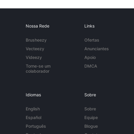
Nossa Rede
Links
Brusheezy
Ofertas
Vecteezy
Anunciantes
Videezy
Apoio
Torne-se um
DMCA
colaborador
Idiomas
Sobre
English
Sobre
Español
Equipe
Português
Blogue