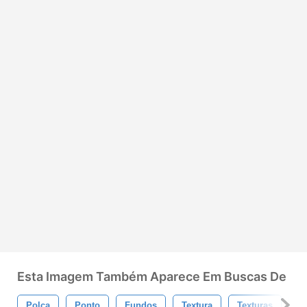
Esta Imagem Também Aparece Em Buscas De
Polca
Ponto
Fundos
Textura
Texturas
D