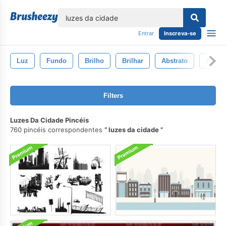
echar
Entrar
Inscreva-se
Luz
Fundo
Brilho
Brilhar
Abstrato
Azul
Filters
Luzes Da Cidade Pincéis
760 pincéis correspondentes
luzes da cidade