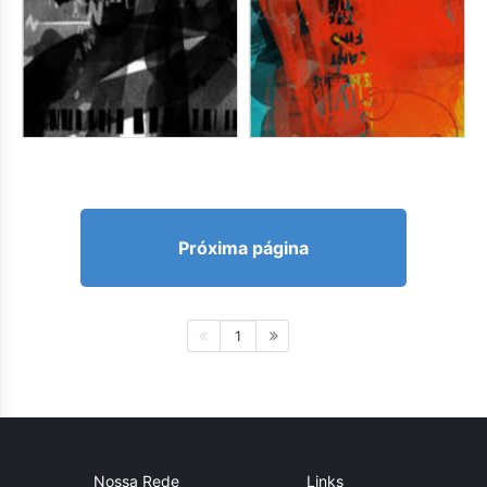
Próxima página
1
Nossa Rede
Links