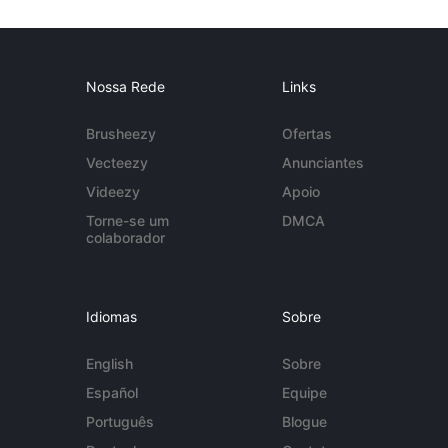
Nossa Rede
Links
Brusheezy
Ofertas
Vecteezy
Anunciantes
Videezy
Apoio
Torne-se um
DMCA
colaborador
Idiomas
Sobre
English
Sobre
Español
Equipe
Português
Blogue