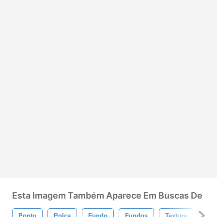
Esta Imagem Também Aparece Em Buscas De
Ponto
Polca
Fundo
Fundos
Textura
Text