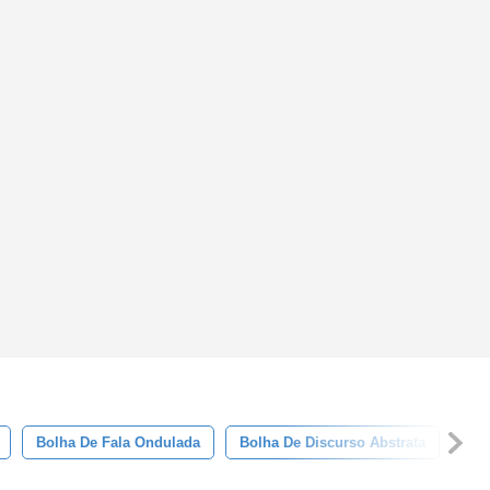
Bolha De Fala Ondulada
Bolha De Discurso Abstrata
Bol