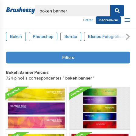
echar
Entrar
Inscreva-se
Bokeh
Photoshop
Borrão
Efeitos Fotográficos
Filters
Bokeh Banner Pincéis
724 pincéis correspondentes
bokeh banner