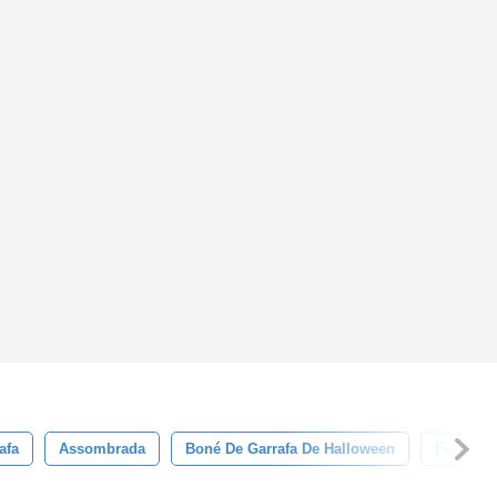
afa
Assombrada
Boné De Garrafa De Halloween
Feriado 