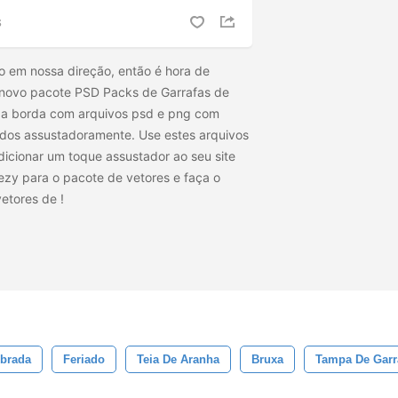
S
o em nossa direção, então é hora de
e novo pacote PSD Packs de Garrafas de
é a borda com arquivos psd e png com
dos assustadoramente. Use estes arquivos
icionar um toque assustador ao seu site
eezy para o pacote de vetores e faça o
vetores de
!
brada
Feriado
Teia De Aranha
Bruxa
Tampa De Garr