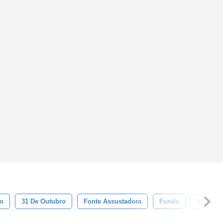
o
31 De Outubro
Fonte Assustadora
Fundo
Assusta