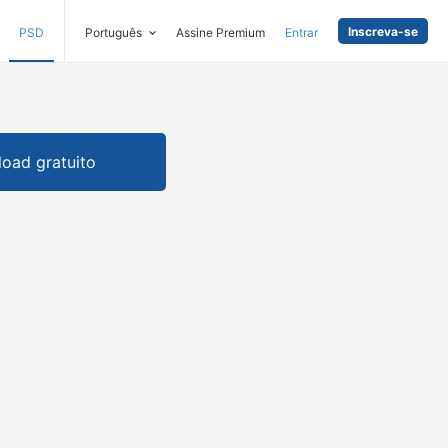
Inscreva-se
PSD
Português
Assine Premium
Entrar
oad gratuito