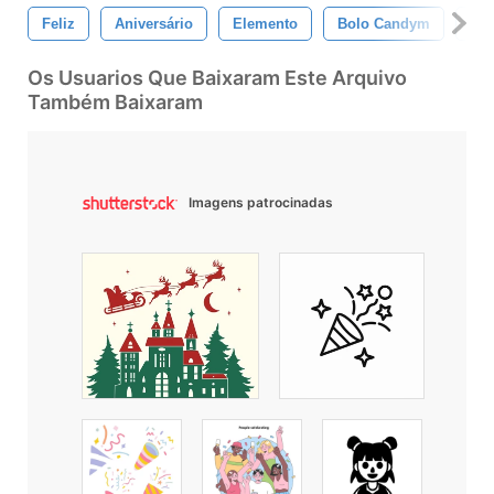
Feliz
Aniversário
Elemento
Bolo Candym
Est
Os Usuarios Que Baixaram Este Arquivo
Também Baixaram
Imagens patrocinadas