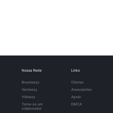
Nossa Rede
Links
Brusheezy
Ofertas
Vecteezy
Anunciantes
Videezy
Apoio
Torne-se um
DMCA
colaborador