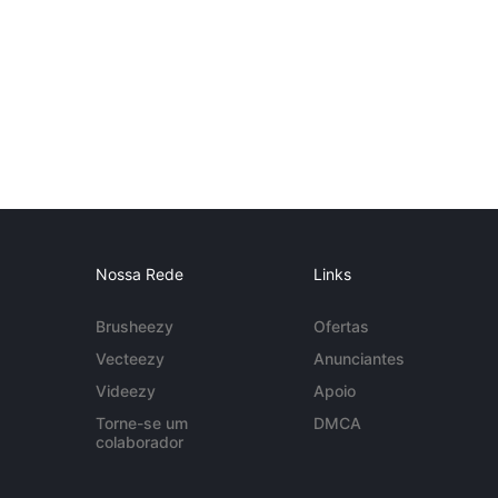
Nossa Rede
Links
Brusheezy
Ofertas
Vecteezy
Anunciantes
Videezy
Apoio
Torne-se um
DMCA
colaborador