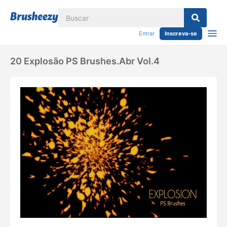
Entrar
Inscreva-se
20 Explosão PS Brushes.abr Vol.4