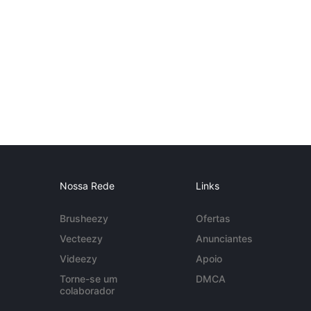
Nossa Rede
Links
Brusheezy
Ofertas
Vecteezy
Anunciantes
Videezy
Apoio
Torne-se um
DMCA
colaborador