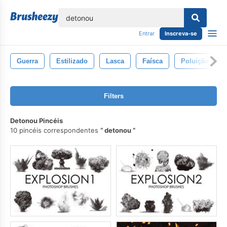
echar
Entrar
Inscreva-se
Guerra
Estilizado
Lasca
Faísca
Poluição
Filters
Detonou Pincéis
10 pincéis correspondentes
detonou