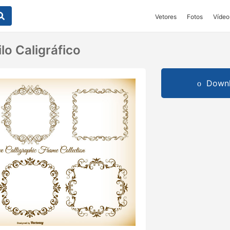
Vetores
Fotos
Vídeo
ilo Caligráfico
Downl