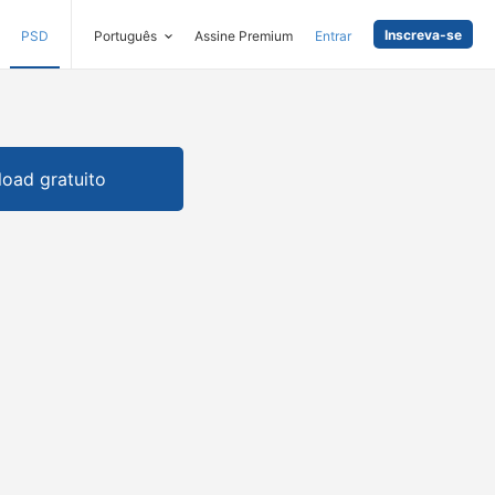
Inscreva-se
PSD
Português
Assine Premium
Entrar
oad gratuito