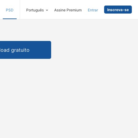
Inscreva-se
PSD
Português
Assine Premium
Entrar
oad gratuito