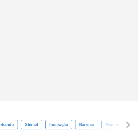
nhando
Stencil
Ilustração
Barroco
Menina
Beb