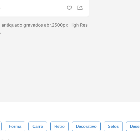
S
o antiquado gravados abr.2500px High Res
s
Forma
Carro
Retro
Decorativo
Selos
Dese