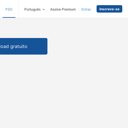
Inscreva-se
PSD
Português
Assine Premium
Entrar
oad gratuito