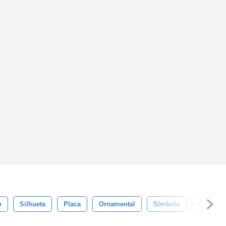
o
Silhueta
Placa
Ornamental
Símbolo
Preto