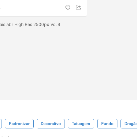
S
bais abr High Res 2500px Vol.9
Padronizar
Decorativo
Tatuagem
Fundo
Dragã