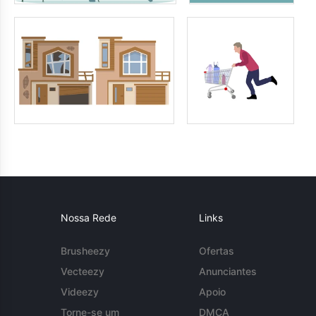
Nossa Rede
Links
Brusheezy
Ofertas
Vecteezy
Anunciantes
Videezy
Apoio
Torne-se um
DMCA