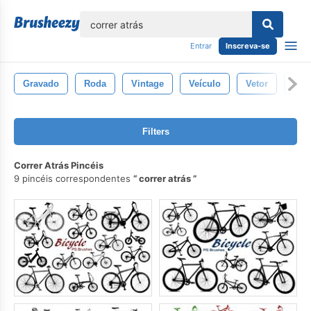
echar
Entrar
Inscreva-se
Gravado
Roda
Vintage
Veículo
Vetor
Via
Filters
Correr Atrás Pincéis
9 pincéis correspondentes
correr atrás