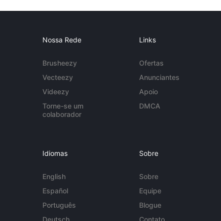
Nossa Rede
Links
Brusheezy
Ofertas
Vecteezy
Anunciantes
Videezy
Apoio
Torne-se um
DMCA
colaborador
Idiomas
Sobre
English
Sobre
Español
Equipe
Português
Blogue
Deutsch
Contato