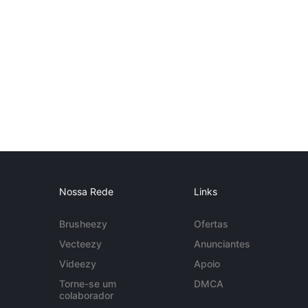
Nossa Rede
Links
Brusheezy
Ofertas
Vecteezy
Anunciantes
Videezy
Apoio
Torne-se um
DMCA
colaborador