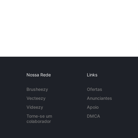
Nossa Rede
Links
Brusheezy
Ofertas
Vecteezy
Anunciantes
Videezy
Apoio
Torne-se um
DMCA
colaborador