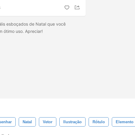
S
ncéis esboçados de Natal que você
m ótimo uso. Apreciar!
senhar
Natal
Vetor
Ilustração
Rótulo
Elemento