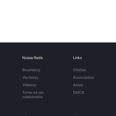
Nossa Rede
Links
Brusheezy
Ofertas
Vecteezy
Anunciantes
Videezy
Apoio
Torne-se um
DMCA
colaborador