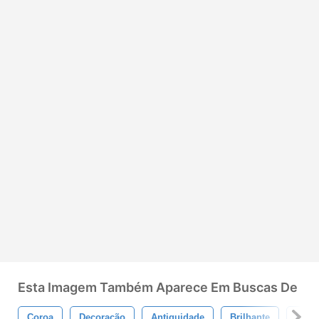
Esta Imagem Também Aparece Em Buscas De
Coroa
Decoração
Antiguidade
Brilhante
Dese