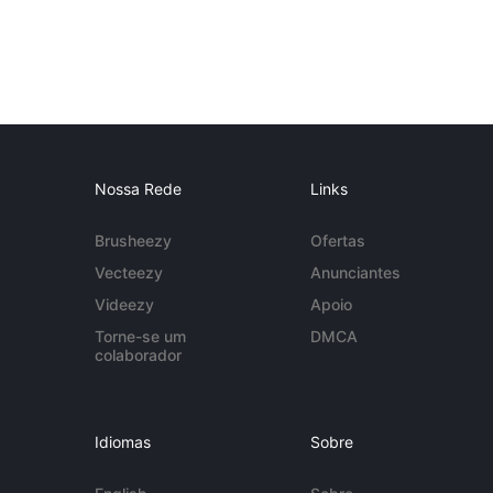
Nossa Rede
Links
Brusheezy
Ofertas
Vecteezy
Anunciantes
Videezy
Apoio
Torne-se um
DMCA
colaborador
Idiomas
Sobre