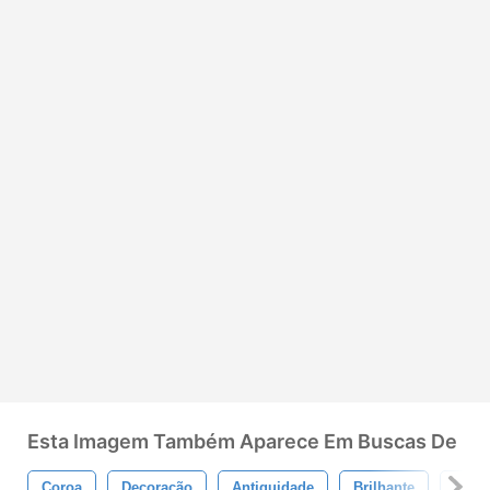
Esta Imagem Também Aparece Em Buscas De
Coroa
Decoração
Antiguidade
Brilhante
Dese