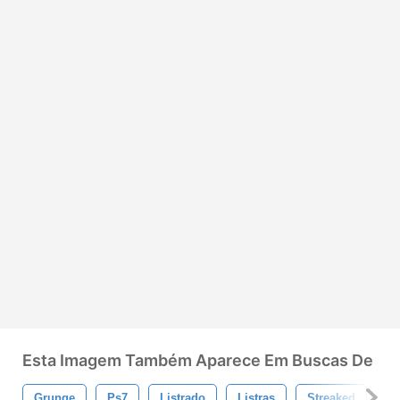
Esta Imagem Também Aparece Em Buscas De
Grunge
Ps7
Listrado
Listras
Streaked
E