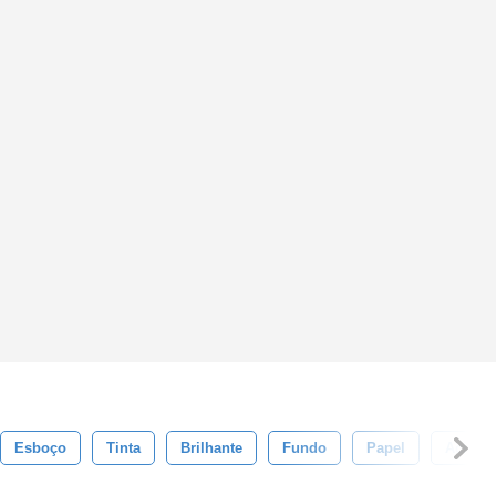
Esboço
Tinta
Brilhante
Fundo
Papel
Acident