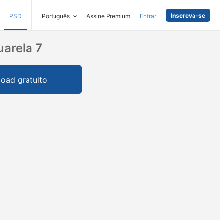
Inscreva-se
PSD
Português
Assine Premium
Entrar
arela 7
oad gratuito